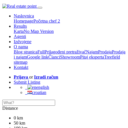
Naslovnica
Homepage
Početna chef 2
Results
Karta
No Map Version
Agenti
Izdvojene
O nama
Blog stranica
Full
Prilagođeni pretraživač
Najam
Prodaja
Prodaja
i najam
Google link
Članci
Showroom
Pitaj eksperta
Treefield
sitemap
Kontakt
Prijava
or
Izradi račun
Submit Listing
english
croatian
Distance
0 km
50 km