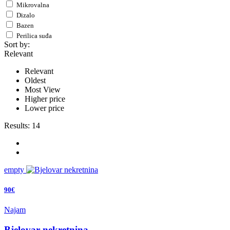
Mikrovalna
Dizalo
Bazen
Perilica suđa
Sort by:
Relevant
Relevant
Oldest
Most View
Higher price
Lower price
Results:
14
empty
90€
Najam
Bjelovar nekretnina