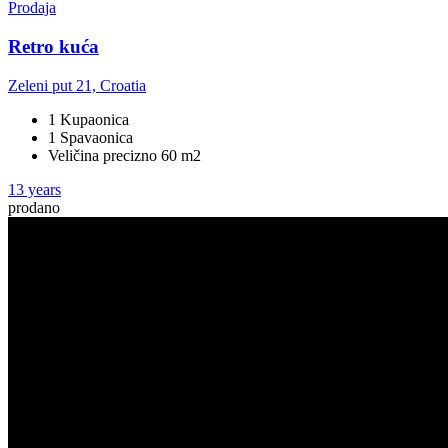
Prodaja
Retro kuća
Zeleni put 21, Croatia
1 Kupaonica
1 Spavaonica
Veličina precizno 60 m2
13 years
prodano