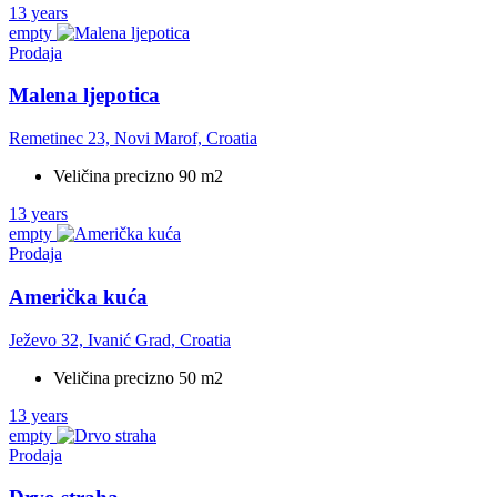
13 years
empty
Prodaja
Malena ljepotica
Remetinec 23, Novi Marof, Croatia
Veličina precizno 90 m2
13 years
empty
Prodaja
Američka kuća
Ježevo 32, Ivanić Grad, Croatia
Veličina precizno 50 m2
13 years
empty
Prodaja