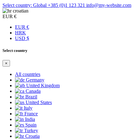
Select country: Global
+385 (0)1 123 321
info@my-website.com
croatian
EUR €
EUR €
HRK
USD $
Select country
×
All countries
Germany
United Kingdom
Canada
Brazil
United States
Italy
France
India
Spain
Turkey
Croatia