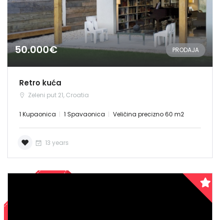
50.000€
Demo login details for Admin:
PRODAJA
Username: admin
Lozinka: admin
Retro kuća
Demo login details for User:
Zeleni put 21, Croatia
Username: user
Lozinka: user
1 Kupaonica
1 Spavaonica
Veličina precizno 60 m2
13 years
PRODANO
Zapamti me
Forgot Password?