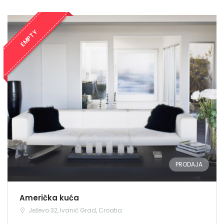
EMPTY
PRODAJA
Američka kuća
Ježevo 32, Ivanić Grad, Croatia