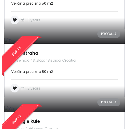
Veličina precizno 50 m2
13 years
PRODAJA
EMPTY
Drvo straha
Selnica 43, Zlatar Bistrica, Croatia
Veličina precizno 80 m2
13 years
PRODAJA
EMPTY
Okrugle kule
Cerje 1, Vrbovec, Croatia