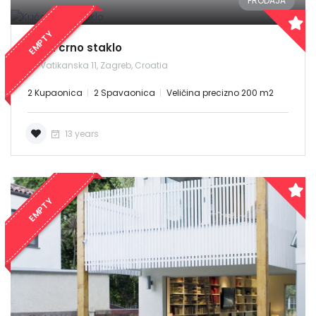
PRODAJA
EMPTY
Kuća crno staklo
Vatikanska 11, Zagreb, Croatia
2 Kupaonica
2 Spavaonica
Veličina precizno 200 m2
13 years
EMPTY