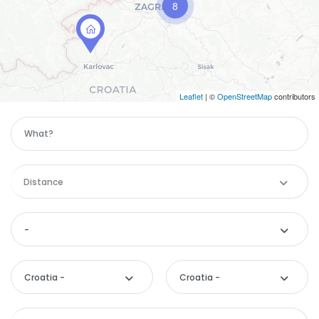
8
Leaflet
| ©
OpenStreetMap
contributors
Distance
-
Croatia -
Croatia -