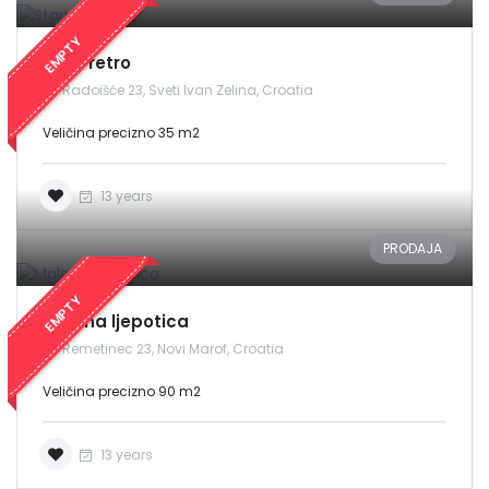
EMPTY
Stari retro
Radoišće 23, Sveti Ivan Zelina, Croatia
Veličina precizno 35 m2
13 years
PRODAJA
EMPTY
Malena ljepotica
Remetinec 23, Novi Marof, Croatia
Veličina precizno 90 m2
13 years