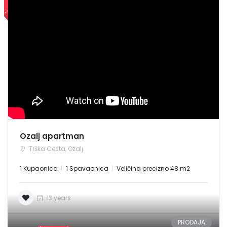
Sign In
NAJAM
Ozalj apartman
Trška Cesta, Ozalj
1 Kupaonica
1 Spavaonica
Veličina precizno 48 m2
13 years
PRODAJA