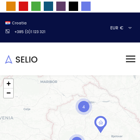
Croatia
EUR €
+385 (0)1 123 321
+
−
4