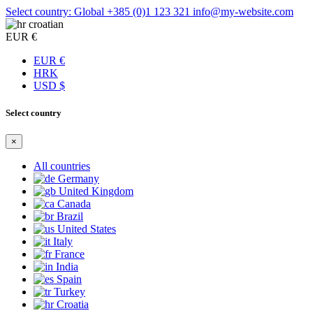
Select country: Global
+385 (0)1 123 321
info@my-website.com
croatian
EUR €
EUR €
HRK
USD $
Select country
×
All countries
Germany
United Kingdom
Canada
Brazil
United States
Italy
France
India
Spain
Turkey
Croatia