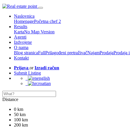
Naslovnica
Homepage
Početna chef 2
Results
Karta
No Map Version
Agenti
Izdvojene
O nama
Blog stranica
Full
Prilagođeni pretraživač
Najam
Prodaja
Prodaja 
Kontakt
Prijava
or
Izradi račun
Submit Listing
english
croatian
Distance
0 km
50 km
100 km
200 km