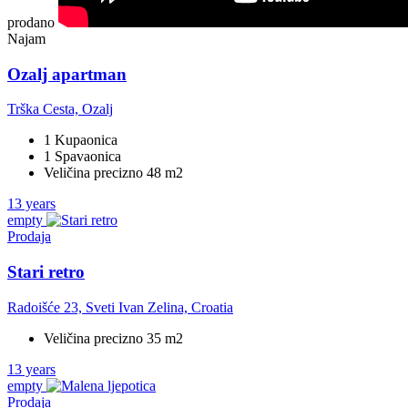
prodano
Najam
Ozalj apartman
Trška Cesta, Ozalj
1 Kupaonica
1 Spavaonica
Veličina precizno 48 m2
13 years
empty
Prodaja
Stari retro
Radoišće 23, Sveti Ivan Zelina, Croatia
Veličina precizno 35 m2
13 years
empty
Prodaja