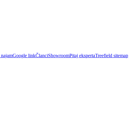
i najam
Google link
Članci
Showroom
Pitaj eksperta
Treefield sitemap