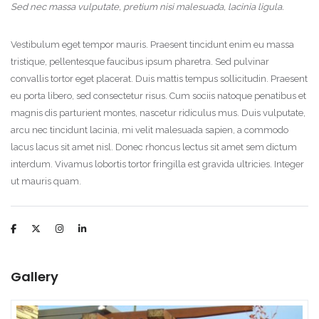
Sed nec massa vulputate, pretium nisi malesuada, lacinia ligula.
Vestibulum eget tempor mauris. Praesent tincidunt enim eu massa
tristique, pellentesque faucibus ipsum pharetra. Sed pulvinar
convallis tortor eget placerat. Duis mattis tempus sollicitudin. Praesent
eu porta libero, sed consectetur risus. Cum sociis natoque penatibus et
magnis dis parturient montes, nascetur ridiculus mus. Duis vulputate,
arcu nec tincidunt lacinia, mi velit malesuada sapien, a commodo
lacus lacus sit amet nisl. Donec rhoncus lectus sit amet sem dictum
interdum. Vivamus lobortis tortor fringilla est gravida ultricies. Integer
ut mauris quam.
Demo login details for Admin:
Username: admin
Lozinka: admin
Gallery
Demo login details for User:
Username: user