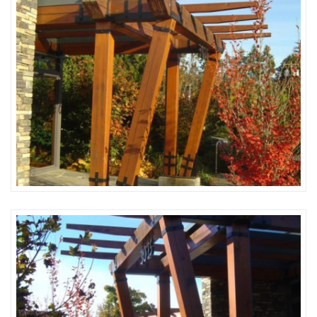
Lozinka: user
Zapamti me
Forgot Password?
Sign In