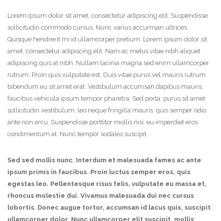
Lorem ipsum dolor sit amet, consectetur adipiscing elit. Suspendisse
sollicitudin commodo cursus. Nunc varius accumsan ultrices.
Quisque hendrerit mi id ullamcorper pretium. Lorem ipsum dolor sit
amet, consectetur adipiscing elit. Nam ac metus vitae nibh aliquet
adipiscing quis at nibh. Nullam lacinia magna sed enim ullamcorper
rutrum. Proin quis vulputate est. Duis vitae purus vel mauris rutrum
bibendum eu sit amet erat. Vestibulum accumsan dapibus mauris,
faucibus vehicula ipsum tempor pharetra. Sed porta, purus sit amet
sollicitudin vestibulum, leo neque fringilla mauris, quis semper odio
ante non arcu. Suspendisse porttitor mollis nisi, eu imperdiet eros
condimentum at. Nunc tempor sodales suscipit.
Sed sed mollis nunc. Interdum et malesuada fames ac ante
ipsum primis in faucibus. Proin luctus semper eros, quis
egestas leo. Pellentesque risus felis, vulputate eu massa et,
rhoncus molestie dui. Vivamus malesuada dui nec cursus
lobortis. Donec augue tortor, accumsan id lacus quis, suscipit
ullamcorper dolor. Nunc ullamcorper elit suscipit, mollis