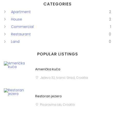
CATEGORIES
Apartment
2
House
2
Commercial
1
Restaurant
0
Land
0
POPULAR LISTINGS
Američka kuća
Ježevo 32, Ivanić Grad, Croatia
Restoran jezero
Pisarovina bb, Croatia