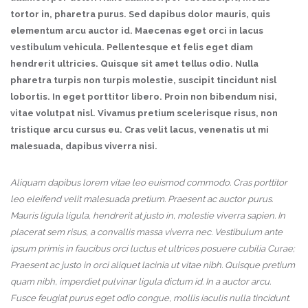
tortor in, pharetra purus. Sed dapibus dolor mauris, quis
elementum arcu auctor id. Maecenas eget orci in lacus
vestibulum vehicula. Pellentesque et felis eget diam
hendrerit ultricies. Quisque sit amet tellus odio. Nulla
pharetra turpis non turpis molestie, suscipit tincidunt nisl
lobortis. In eget porttitor libero. Proin non bibendum nisi,
vitae volutpat nisl. Vivamus pretium scelerisque risus, non
tristique arcu cursus eu. Cras velit lacus, venenatis ut mi
malesuada, dapibus viverra nisi.
Aliquam dapibus lorem vitae leo euismod commodo. Cras porttitor
leo eleifend velit malesuada pretium. Praesent ac auctor purus.
Mauris ligula ligula, hendrerit at justo in, molestie viverra sapien. In
placerat sem risus, a convallis massa viverra nec. Vestibulum ante
ipsum primis in faucibus orci luctus et ultrices posuere cubilia Curae;
Praesent ac justo in orci aliquet lacinia ut vitae nibh. Quisque pretium
quam nibh, imperdiet pulvinar ligula dictum id. In a auctor arcu.
Fusce feugiat purus eget odio congue, mollis iaculis nulla tincidunt.