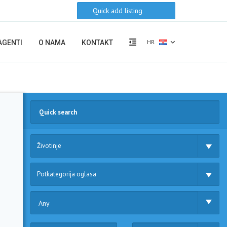
Quick add listing
HR
AGENTI
O NAMA
KONTAKT
Životinje
Potkategorija oglasa
Any