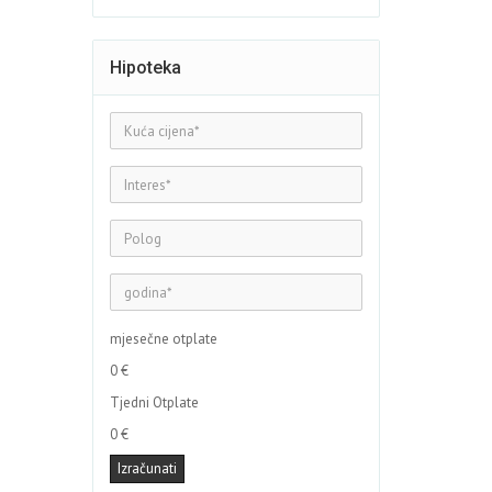
Hipoteka
mjesečne otplate
0 €
Tjedni Otplate
0 €