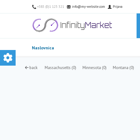
+385 (0)1 123 321
info@my-website.com
Prijava
Naslovnica
back
Massachusetts
(0)
Minnesota
(0)
Montana
(0)