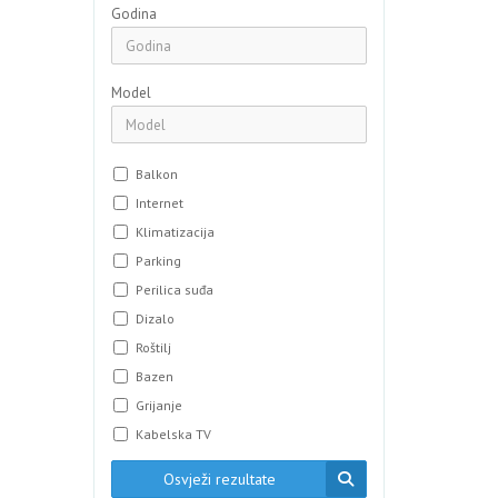
Godina
Model
Balkon
Internet
Klimatizacija
Parking
Perilica suđa
Dizalo
Roštilj
Bazen
Grijanje
Kabelska TV
Osvježi rezultate