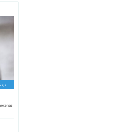
daja
maecenas