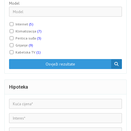
Model
Internet
(5)
Klimatizacija
(7)
Perilica suđa
(3)
Grijanje
(9)
Kabelska TV
(1)
Osvježi rezultate
Hipoteka