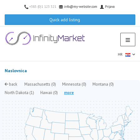
+385 (0)1 123 321
info@my-website.com
Prijava
Quick add listing
HR
Naslovnica
back
Massachusetts
(0)
Minnesota
(0)
Montana
(0)
North Dakota
(1)
Hawaii
(0)
more