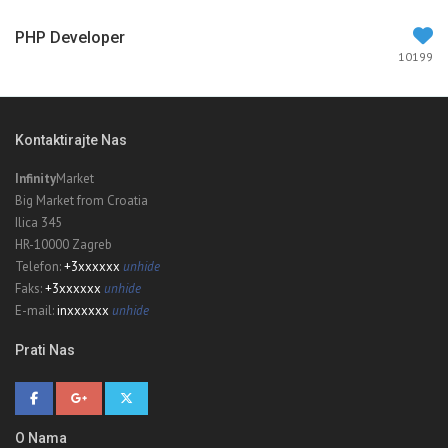
PHP Developer
10199
Kontaktirajte Nas
Infinity
Market
Big Market from Croatia
Ilica 345
HR-10000 Zagreb
Telefon:
+3xxxxxx
unhide
Faks:
+3xxxxxx
unhide
E-mail:
inxxxxxx
unhide
Prati Nas
Sailing Sea
6467
50000€
O Nama