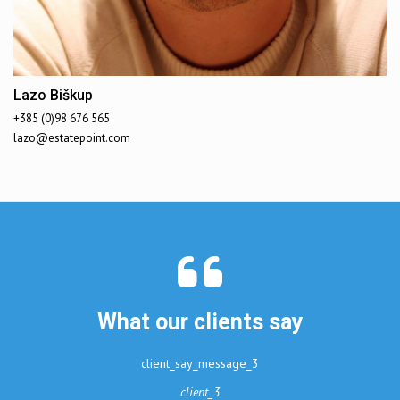
Lazo Biškup
+385 (0)98 676 565
lazo@estatepoint.com
What our clients say
client_say_message_3
client_3