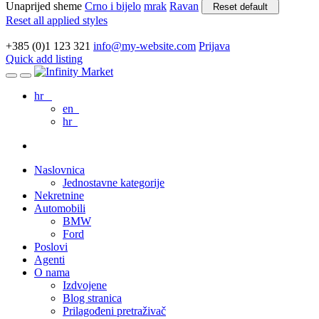
Unaprijed sheme
Crno i bijelo
mrak
Ravan
Reset default
Reset all applied styles
+385 (0)1 123 321
info@my-website.com
Prijava
Quick add listing
hr
en
hr
Naslovnica
Jednostavne kategorije
Nekretnine
Automobili
BMW
Ford
Poslovi
Agenti
O nama
Izdvojene
Blog stranica
Prilagođeni pretraživač