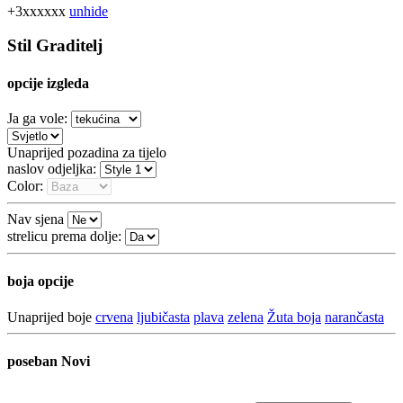
+3xxxxxx
unhide
Stil Graditelj
opcije izgleda
Ja ga vole:
Unaprijed pozadina za tijelo
naslov odjeljka:
Color:
Nav sjena
strelicu prema dolje:
boja opcije
Unaprijed boje
crvena
ljubičasta
plava
zelena
Žuta boja
narančasta
poseban
Novi