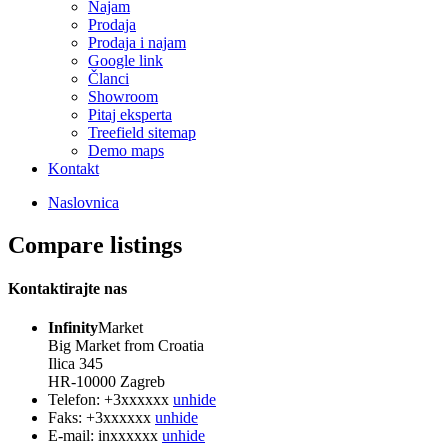
Najam
Prodaja
Prodaja i najam
Google link
Članci
Showroom
Pitaj eksperta
Treefield sitemap
Demo maps
Kontakt
Naslovnica
Compare listings
Kontaktirajte nas
Infinity
Market
Big Market from Croatia
Ilica 345
HR-10000 Zagreb
Telefon:
+3xxxxxx
unhide
Faks:
+3xxxxxx
unhide
E-mail:
inxxxxxx
unhide