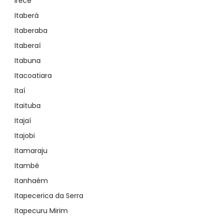
Irecê
Itaberá
Itaberaba
Itaberaí
Itabuna
Itacoatiara
Itaí
Itaituba
Itajaí
Itajobi
Itamaraju
Itambé
Itanhaém
Itapecerica da Serra
Itapecuru Mirim