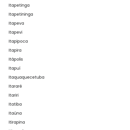
Itapetinga
Itapetininga
Itapeva
Itapevi
Itapipoca
Itapira
Itápolis
Itapuí
Itaquaquecetuba
Itararé
Itariri
Itatiba
Itaúna
Itirapina