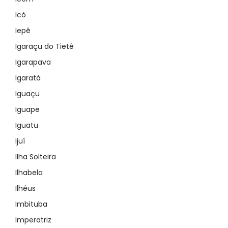
Icó
Iepê
Igaraçu do Tietê
Igarapava
Igaratá
Iguaçu
Iguape
Iguatu
Ijuí
Ilha Solteira
Ilhabela
Ilhéus
Imbituba
Imperatriz