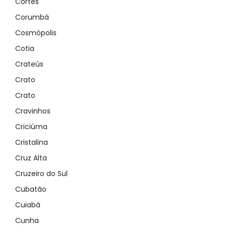
Cortês
Corumbá
Cosmópolis
Cotia
Crateús
Crato
Crato
Cravinhos
Criciúma
Cristalina
Cruz Alta
Cruzeiro do Sul
Cubatão
Demo login details for Admin:
Cuiabá
Username: admin
Lozinka: admin
Cunha