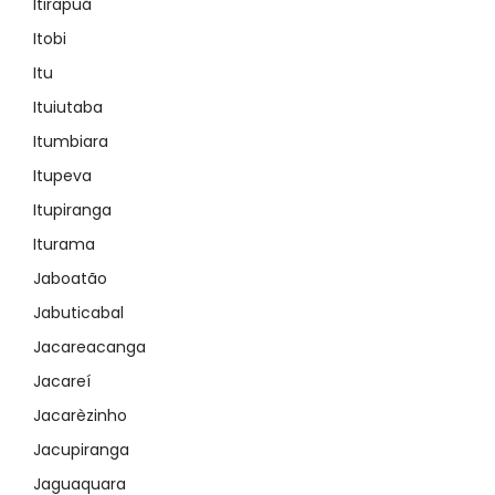
Itirapuã
Itobi
Itu
Ituiutaba
Itumbiara
Itupeva
Itupiranga
Iturama
Jaboatão
Jabuticabal
Jacareacanga
Jacareí
Jacarèzinho
Jacupiranga
Jaguaquara