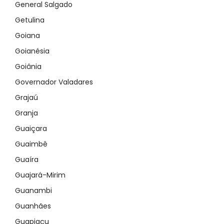
General Salgado
Getulina
Goiana
Goianésia
Goiânia
Governador Valadares
Grajaú
Granja
Guaiçara
Guaimbê
Guaíra
Guajará-Mirim
Guanambi
Guanhães
Guapiaçu