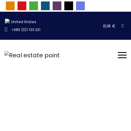
United States
EUR €
+385 (0)1 123 321
Treefield sitemap
Naslovnica
O nama
Treefield sitemap