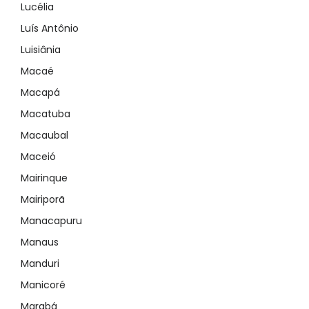
Lucélia
Luís Antônio
Luisiânia
Macaé
Macapá
Macatuba
Macaubal
Maceió
Mairinque
Mairiporã
Manacapuru
Manaus
Manduri
Manicoré
Marabá