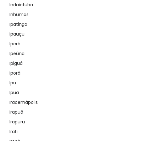
Indaiatuba
Inhumas
Ipatinga
Ipauçu
Iperó
Ipeúna
Ipiguá
Iporá
Ipu
Ipuã
Iracemápolis
Irapuã
Irapuru
Irati