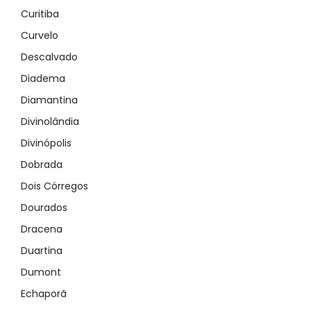
Curitiba
Demo login details for User:
Username: user
Curvelo
Lozinka: user
Descalvado
Diadema
Diamantina
Divinolândia
Divinópolis
Zapamti me
Forgot Password?
Dobrada
Dois Córregos
Sign In
Dourados
Dracena
Duartina
Dumont
Echaporã