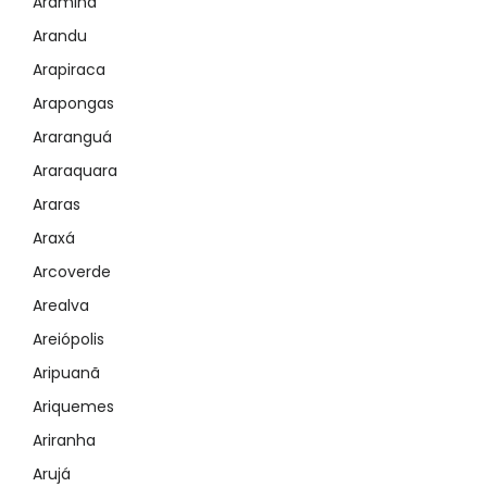
Aramina
Arandu
Arapiraca
Arapongas
Araranguá
Araraquara
Araras
Araxá
Arcoverde
Arealva
Areiópolis
Aripuanã
Ariquemes
Ariranha
Arujá