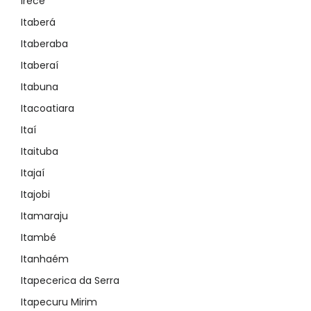
Irecê
Itaberá
Itaberaba
Itaberaí
Itabuna
Itacoatiara
Itaí
Itaituba
Itajaí
Itajobi
Itamaraju
Itambé
Itanhaém
Itapecerica da Serra
Itapecuru Mirim