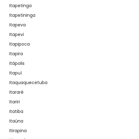
Itapetinga
Itapetininga
Itapeva
Itapevi
Itapipoca
Itapira
Itápolis
Itapuí
Itaquaquecetuba
Itararé
Itariri
Itatiba
Itaúna
Itirapina