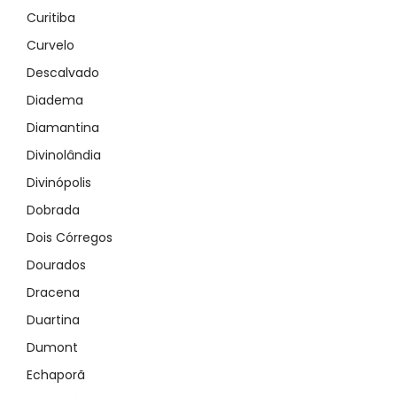
Curitiba
Demo login details for User:
Username: user
Curvelo
Lozinka: user
Descalvado
Diadema
Diamantina
Divinolândia
Divinópolis
Zapamti me
Forgot Password?
Dobrada
Dois Córregos
Sign In
Dourados
Dracena
Duartina
Dumont
Echaporã