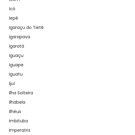
Icó
Iepê
Igaraçu do Tietê
Igarapava
Igaratá
Iguaçu
Iguape
Iguatu
Ijuí
Ilha Solteira
Ilhabela
Ilhéus
Imbituba
Imperatriz