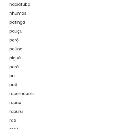
Indaiatuba
Inhumas
Ipatinga
Ipauçu
Iperó
Ipeúna
Ipiguá
Iporá
Ipu
Ipuã
Iracemápolis
Irapuã
Irapuru
Irati