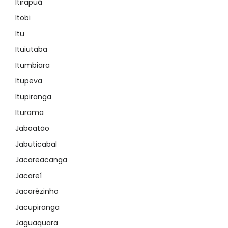
Itirapuã
Itobi
Itu
Ituiutaba
Itumbiara
Itupeva
Itupiranga
Iturama
Jaboatão
Jabuticabal
Jacareacanga
Jacareí
Jacarèzinho
Jacupiranga
Jaguaquara