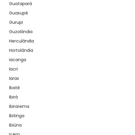
Guatapará
Guaxupé
Gurupi
Guzolândia
Herculândia
Hortolândia
Iacanga
Iacri
Iaras
Ibaté
Ibirá
Ibirarema
Ibitinga
Ibiúna
Icém