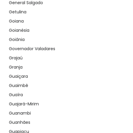
General Salgado
Getulina
Goiana
Goianésia
Goiânia
Governador Valadares
Grajaú
Granja
Guaiçara
Guaimbê
Guaíra
Guajará-Mirim
Guanambi
Guanhães
Guapiaçu