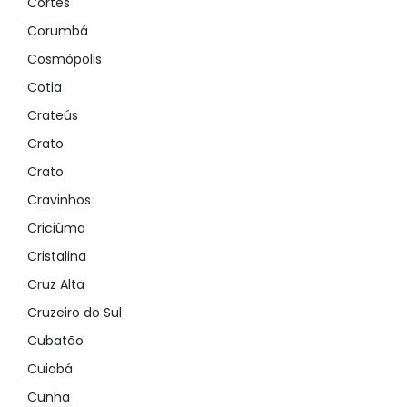
Cortês
Corumbá
Cosmópolis
Cotia
Crateús
Crato
Crato
Cravinhos
Criciúma
Cristalina
Cruz Alta
Cruzeiro do Sul
Cubatão
Demo login details for Admin:
Cuiabá
Username: admin
Lozinka: admin
Cunha