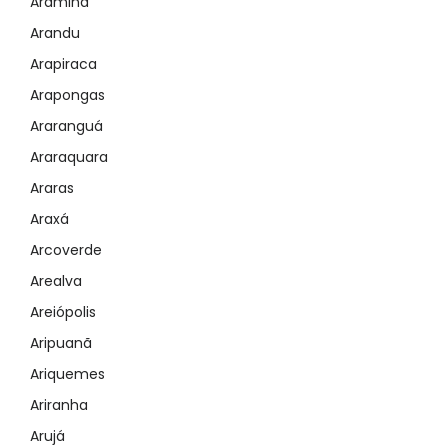
Aramina
Arandu
Arapiraca
Arapongas
Araranguá
Araraquara
Araras
Araxá
Arcoverde
Arealva
Areiópolis
Aripuanã
Ariquemes
Ariranha
Arujá