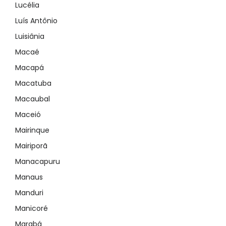
Lucélia
Luís Antônio
Luisiânia
Macaé
Macapá
Macatuba
Macaubal
Maceió
Mairinque
Mairiporã
Manacapuru
Manaus
Manduri
Manicoré
Marabá