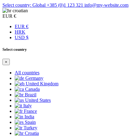
Select country: Global
+385 (0)1 123 321
info@my-website.com
croatian
EUR €
EUR €
HRK
USD $
Select country
×
All countries
Germany
United Kingdom
Canada
Brazil
United States
Italy
France
India
Spain
Turkey
Croatia