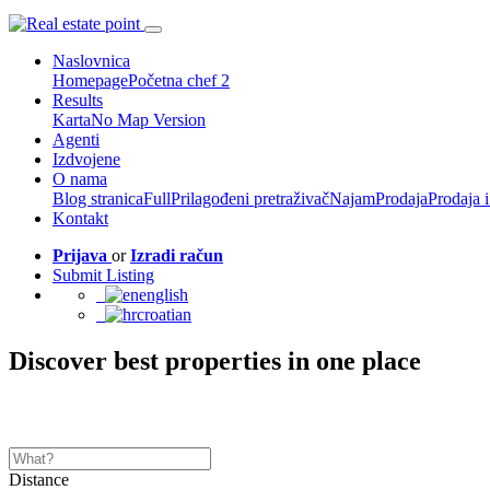
Naslovnica
Homepage
Početna chef 2
Results
Karta
No Map Version
Agenti
Izdvojene
O nama
Blog stranica
Full
Prilagođeni pretraživač
Najam
Prodaja
Prodaja 
Kontakt
Prijava
or
Izradi račun
Submit Listing
english
croatian
Discover best properties in one place
Distance