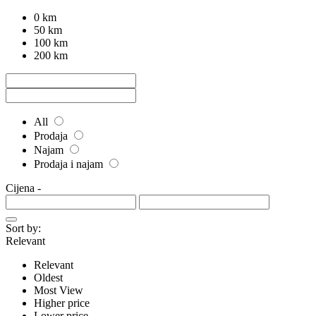
0 km
50 km
100 km
200 km
All
Prodaja
Najam
Prodaja i najam
Cijena
-
Sort by:
Relevant
Relevant
Oldest
Most View
Higher price
Lower price