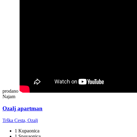
prodano
Najam
Ozalj apartman
Trška Cesta, Ozalj
1 Kupaonica
1 Spavaonica