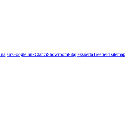
i najam
Google link
Članci
Showroom
Pitaj eksperta
Treefield sitemap