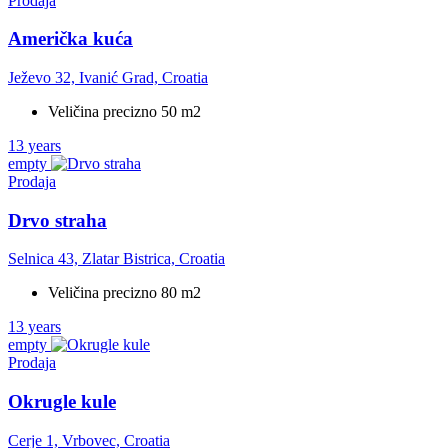
Prodaja
Američka kuća
Ježevo 32, Ivanić Grad, Croatia
Veličina precizno 50 m2
13 years
empty
Prodaja
Drvo straha
Selnica 43, Zlatar Bistrica, Croatia
Veličina precizno 80 m2
13 years
empty
Prodaja
Okrugle kule
Cerje 1, Vrbovec, Croatia