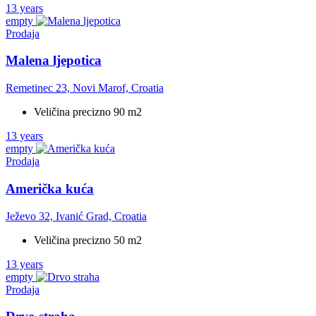
13 years
empty
Prodaja
Malena ljepotica
Remetinec 23, Novi Marof, Croatia
Veličina precizno 90 m2
13 years
empty
Prodaja
Američka kuća
Ježevo 32, Ivanić Grad, Croatia
Veličina precizno 50 m2
13 years
empty
Prodaja