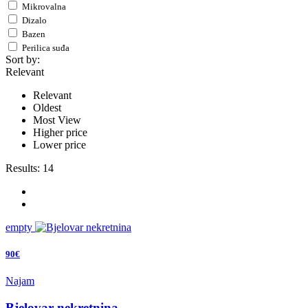
Mikrovalna
Dizalo
Bazen
Perilica suđa
Sort by:
Relevant
Relevant
Oldest
Most View
Higher price
Lower price
Results:
14
empty
90€
Najam
Bjelovar nekretnina