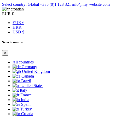
Select country: Global
+385 (0)1 123 321
info@my-website.com
croatian
EUR €
EUR €
HRK
USD $
Select country
×
All countries
Germany
United Kingdom
Canada
Brazil
United States
Italy
France
India
Spain
Turkey
Croatia