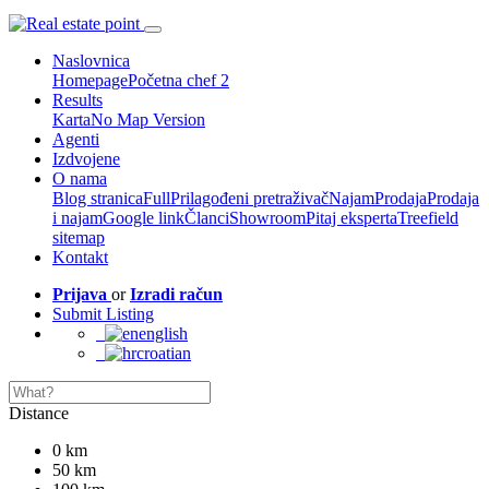
Naslovnica
Homepage
Početna chef 2
Results
Karta
No Map Version
Agenti
Izdvojene
O nama
Blog stranica
Full
Prilagođeni pretraživač
Najam
Prodaja
Prodaja
i najam
Google link
Članci
Showroom
Pitaj eksperta
Treefield
sitemap
Kontakt
Prijava
or
Izradi račun
Submit Listing
english
croatian
Distance
0 km
50 km