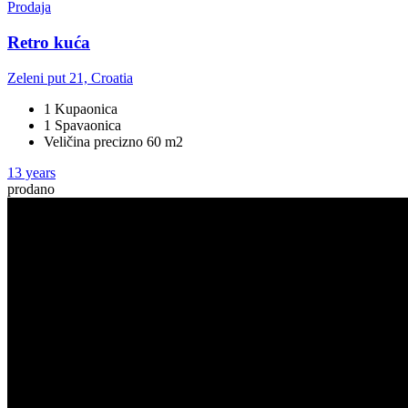
Prodaja
Retro kuća
Zeleni put 21, Croatia
1 Kupaonica
1 Spavaonica
Veličina precizno 60 m2
13 years
prodano