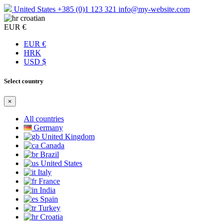
United States
+385 (0)1 123 321
info@my-website.com
croatian
EUR €
EUR €
HRK
USD $
Select country
×
All countries
Germany
United Kingdom
Canada
Brazil
United States
Italy
France
India
Spain
Turkey
Croatia