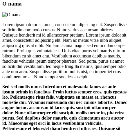
O nama
Lorem ipsum dolor sit amet, consectetur adipiscing elit. Suspendisse
sollicitudin commodo cursus. Nunc varius accumsan ultrices.
Quisque hendrerit mi id ullamcorper pretium. Lorem ipsum dolor sit
amet, consectetur adipiscing elit. Nam ac metus vitae nibh aliquet
adipiscing quis at nibh. Nullam lacinia magna sed enim ullamcorper
rutrum. Proin quis vulputate est. Duis vitae purus vel mauris rutrum
bibendum eu sit amet erat. Vestibulum accumsan dapibus mauris,
faucibus vehicula ipsum tempor pharetra. Sed porta, purus sit amet
sollicitudin vestibulum, leo neque fringilla mauris, quis semper odio
ante non arcu. Suspendisse porttitor mollis nisi, eu imperdiet eros
condimentum at. Nunc tempor sodales suscipit.
Sed sed mollis nunc. Interdum et malesuada fames ac ante
ipsum primis in faucibus. Proin luctus semper eros, quis egestas
leo. Pellentesque risus felis, vulputate eu massa et, rhoncus
molestie dui. Vivamus malesuada dui nec cursus lobortis. Donec
augue tortor, accumsan id lacus quis, suscipit ullamcorper
dolor. Nunc ullamcorper elit suscipit, mollis tortor in, pharetra
purus. Sed dapibus dolor mauris, quis elementum arcu auctor
id. Maecenas eget orci in lacus vestibulum vehicula.
Pellentesque et felis eget diam hendrerit ultricies. Quisque sit