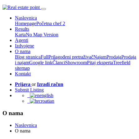
Naslovnica
Homepage
Početna chef 2
Results
Karta
No Map Version
Agenti
Izdvojene
O nama
Blog stranica
Full
Prilagođeni pretraživač
Najam
Prodaja
Prodaja
i najam
Google link
Članci
Showroom
Pitaj eksperta
Treefield
sitemap
Kontakt
Prijava
or
Izradi račun
Submit Listing
english
croatian
O nama
Naslovnica
O nama