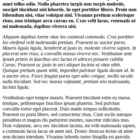
amet tellus odio. Nulla pharetra turpis non turpis molestie,
suscipit tincidunt nisl lobortis. In eget porttitor libero. Proin non
bibendum nisi, vitae volutpat nisl. Vivamus pretium scelerisque
risus, non tristique arcu cursus eu. Cras velit lacus, venenatis ut
mi malesuada, dapibus viverra nisi.
Aliquam dapibus lorem vitae leo euismod commodo. Cras porttitor
leo eleifend velit malesuada pretium. Praesent ac auctor purus.
Mauris ligula ligula, hendrerit at justo in, molestie viverra sapien. In
placerat sem risus, a convallis massa viverra nec. Vestibulum ante
ipsum primis in faucibus orci luctus et ultrices posuere cubilia
Curae; Praesent ac justo in orci aliquet lacinia ut vitae nibh.
Quisque pretium quam nibh, imperdiet pulvinar ligula dictum id. In
a auctor arcu. Fusce feugiat purus eget odio congue, mollis iaculis
nulla tincidunt. Sed nec massa vulputate, pretium nisi malesuada,
lacinia ligula.
Vestibulum eget tempor mauris. Praesent tincidunt enim eu massa
tristique, pellentesque faucibus ipsum pharetra. Sed pulvinar
convallis tortor eget placerat. Duis mattis tempus sollicitudin.
Praesent eu porta libero, sed consectetur risus. Cum sociis natoque
penatibus et magnis dis parturient montes, nascetur ridiculus mus.
Duis vulputate, arcu nec tincidunt lacinia, mi velit malesuada sapien,
a commodo lacus lacus sit amet nisl. Donec rhoncus lectus sit amet
sem dictum interdum. Vivamus lobortis tortor fringilla est gravida