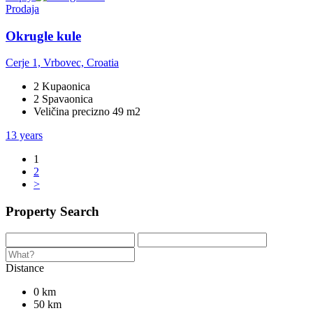
Prodaja
Okrugle kule
Cerje 1, Vrbovec, Croatia
2 Kupaonica
2 Spavaonica
Veličina precizno 49 m2
13 years
1
2
>
Property Search
Distance
0 km
50 km