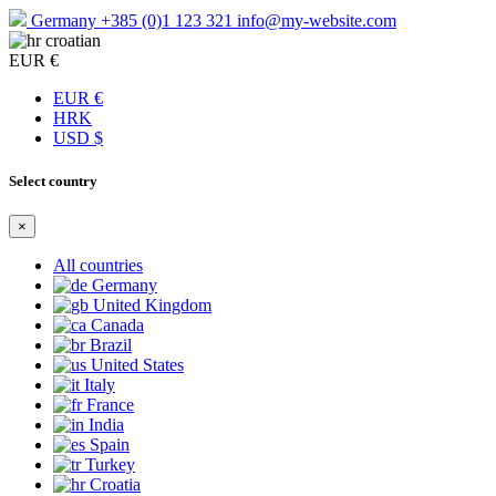
Germany
+385 (0)1 123 321
info@my-website.com
croatian
EUR €
EUR €
HRK
USD $
Select country
×
All countries
Germany
United Kingdom
Canada
Brazil
United States
Italy
France
India
Spain
Turkey
Croatia