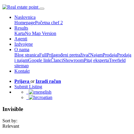
Naslovnica
Homepage
Početna chef 2
Results
Karta
No Map Version
Agenti
Izdvojene
O nama
Blog stranica
Full
Prilagođeni pretraživač
Najam
Prodaja
Prodaja
i najam
Google link
Članci
Showroom
Pitaj eksperta
Treefield
sitemap
Kontakt
Prijava
or
Izradi račun
Submit Listing
english
croatian
Invisible
Sort by:
Relevant