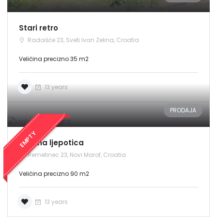
Stari retro
Radoišće 23, Sveti Ivan Zelina, Croatia
Veličina precizno 35 m2
13 years
PRODAJA
EMPTY
Malena ljepotica
Remetinec 23, Novi Marof, Croatia
Veličina precizno 90 m2
13 years