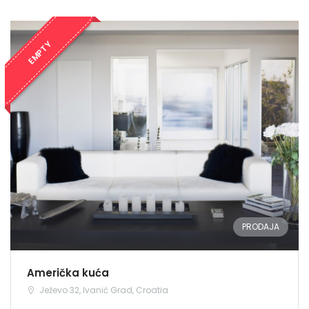
EMPTY
PRODAJA
Američka kuća
Ježevo 32, Ivanić Grad, Croatia