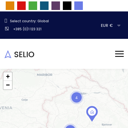
Select country: Global
EUR €
+385 (0)1 123 321
+
−
4