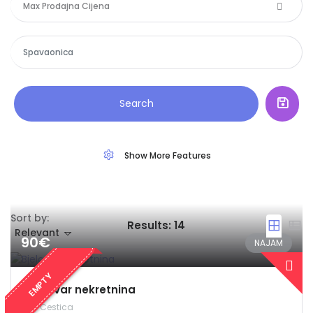
Max Prodajna Cijena
Search
Show More Features
Sort by:
Results:
14
Relevant
90€
NAJAM
EMPTY
Bjelovar nekretnina
Cestica