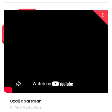
PRODANO
Demo login details for Admin:
Username: admin
Lozinka: admin
Demo login details for User:
Username: user
Lozinka: user
NAJAM
Zapamti me
Forgot Password?
Ozalj apartman
Trška Cesta, Ozalj