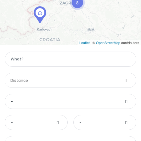
8
Leaflet
| ©
OpenStreetMap
contributors
Distance
-
-
-