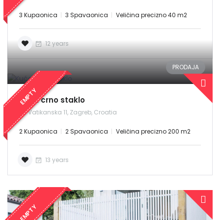
3 Kupaonica
3 Spavaonica
Veličina precizno 40 m2
12 years
PRODAJA
EMPTY
Kuća crno staklo
Vatikanska 11, Zagreb, Croatia
2 Kupaonica
2 Spavaonica
Veličina precizno 200 m2
13 years
EMPTY