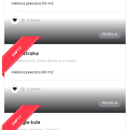
Veličina precizno 50 m2
13 years
PRODAJA
EMPTY
Drvo straha
Selnica 43, Zlatar Bistrica, Croatia
Veličina precizno 80 m2
13 years
PRODAJA
EMPTY
Okrugle kule
Cerje 1, Vrbovec, Croatia