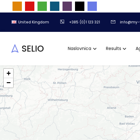
United Kingdom
+385 (0)1 123 321
info@my-
Naslovnica
Results
A
+
−