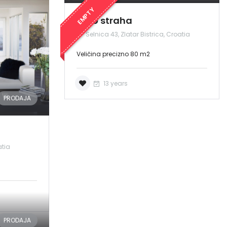
EMPTY
Drvo straha
Selnica 43, Zlatar Bistrica, Croatia
Veličina precizno 80 m2
13 years
PRODAJA
atia
PRODAJA