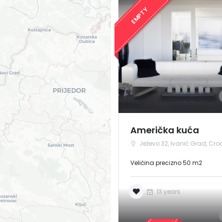
EMPTY
Američka kuća
Ježevo 32, Ivanić Grad, Cro
Veličina precizno 50 m2
13 years