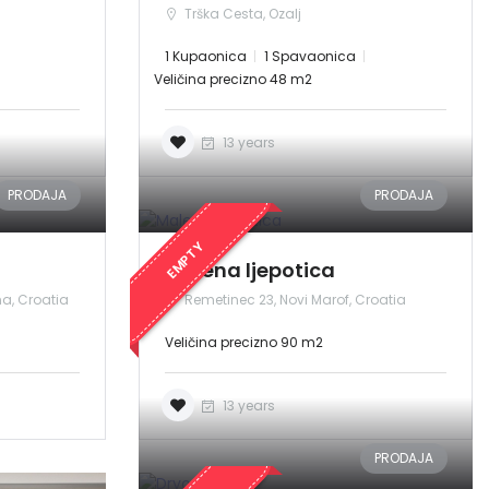
Trška Cesta, Ozalj
1 Kupaonica
1 Spavaonica
Veličina precizno 48 m2
13 years
PRODAJA
PRODAJA
EMPTY
Malena ljepotica
na, Croatia
Remetinec 23, Novi Marof, Croatia
Veličina precizno 90 m2
13 years
PRODAJA