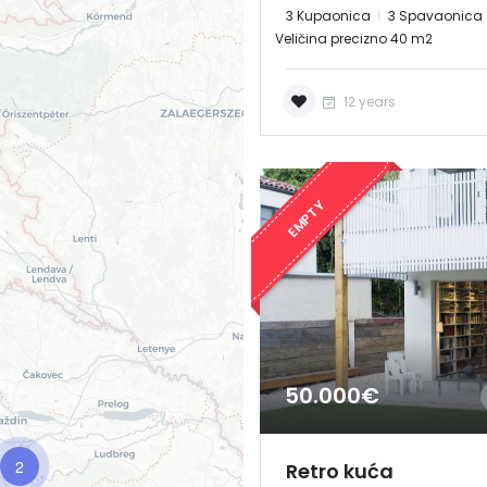
3 Kupaonica
3 Spavaonica
Veličina precizno 40 m2
12 years
EMPTY
50.000€
Demo login details for Admin:
Username: admin
Lozinka: admin
2
Retro kuća