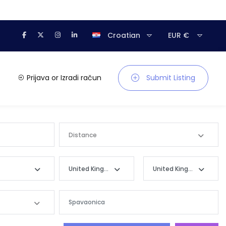
Croatian
EUR €
Prijava
or
Izradi račun
Submit Listing
Distance
United Kingdom -
United Kingdom -