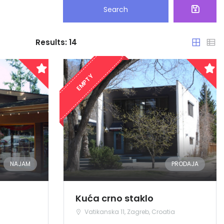
Search
Results:
14
EMPTY
NAJAM
PRODAJA
Kuća crno staklo
Vatikanska 11, Zagreb, Croatia