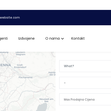
website.com
genti
Izdvojene
O nama
Kontakt
-
Max Prodajna Cijena