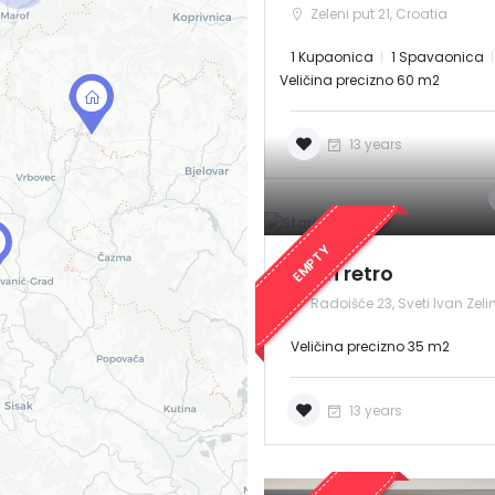
Demo login details for User:
Zeleni put 21, Croatia
Username: user
Lozinka: user
1 Kupaonica
1 Spavaonica
Veličina precizno 60 m2
13 years
Zapamti me
Forgot Password?
EMPTY
Stari retro
Sign In
Radoišće 23, Sveti Ivan Zeli
Veličina precizno 35 m2
13 years