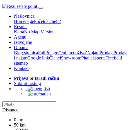
Naslovnica
Homepage
Početna chef 2
Results
Karta
No Map Version
Agenti
Izdvojene
O nama
Blog stranica
Full
Prilagođeni pretraživač
Najam
Prodaja
Prodaja
i najam
Google link
Članci
Showroom
Pitaj eksperta
Treefield
sitemap
Kontakt
Prijava
or
Izradi račun
Submit Listing
english
croatian
Distance
0 km
50 km