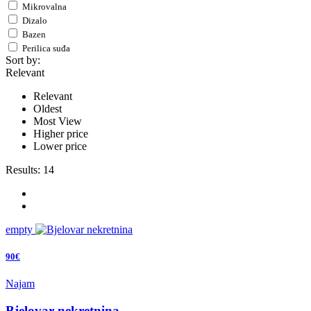
Mikrovalna
Dizalo
Bazen
Perilica suđa
Sort by:
Relevant
Relevant
Oldest
Most View
Higher price
Lower price
Results:
14
empty
90€
Najam
Bjelovar nekretnina