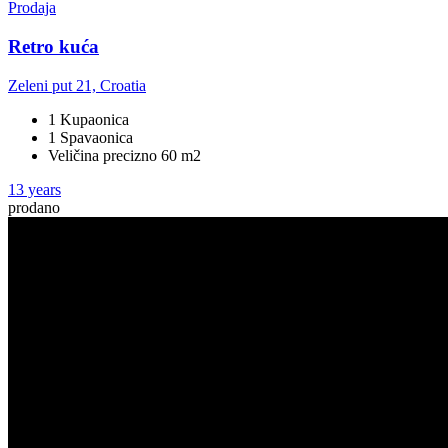
Prodaja
Retro kuća
Zeleni put 21, Croatia
1 Kupaonica
1 Spavaonica
Veličina precizno 60 m2
13 years
prodano