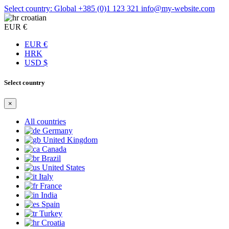
Select country: Global
+385 (0)1 123 321
info@my-website.com
croatian
EUR €
EUR €
HRK
USD $
Select country
×
All countries
Germany
United Kingdom
Canada
Brazil
United States
Italy
France
India
Spain
Turkey
Croatia