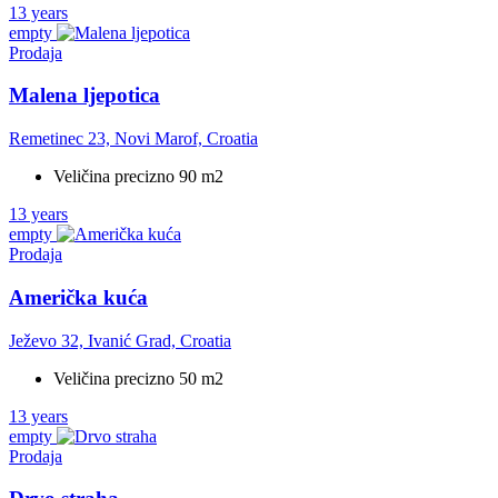
13 years
empty
Prodaja
Malena ljepotica
Remetinec 23, Novi Marof, Croatia
Veličina precizno 90 m2
13 years
empty
Prodaja
Američka kuća
Ježevo 32, Ivanić Grad, Croatia
Veličina precizno 50 m2
13 years
empty
Prodaja