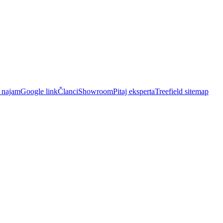
i najam
Google link
Članci
Showroom
Pitaj eksperta
Treefield sitemap