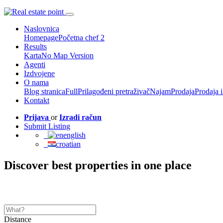
Naslovnica
Homepage
Početna chef 2
Results
Karta
No Map Version
Agenti
Izdvojene
O nama
Blog stranica
Full
Prilagođeni pretraživač
Najam
Prodaja
Prodaja 
Kontakt
Prijava
or
Izradi račun
Submit Listing
english
croatian
Discover best properties in one place
Distance