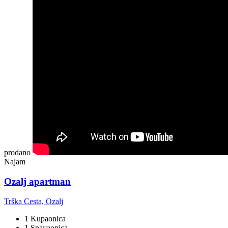
prodano
Najam
Ozalj apartman
Trška Cesta, Ozalj
1 Kupaonica
1 Spavaonica