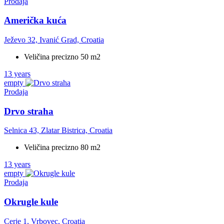
Prodaja
Američka kuća
Ježevo 32, Ivanić Grad, Croatia
Veličina precizno 50 m2
13 years
empty
Prodaja
Drvo straha
Selnica 43, Zlatar Bistrica, Croatia
Veličina precizno 80 m2
13 years
empty
Prodaja
Okrugle kule
Cerje 1, Vrbovec, Croatia