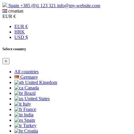
Spain
+385 (0)1 123 321
info@my-website.com
croatian
EUR €
EUR €
HRK
USD $
Select country
×
All countries
Germany
United Kingdom
Canada
Brazil
United States
Italy
France
India
Spain
Turkey
Croatia